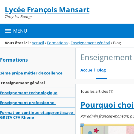
Panneau de gestion des cookies
Lycée François Mansart
Menu de la rubrique
Contenu
Thizy-les-Bourgs
MENU
Vous êtes ici :
Accueil
›
Formations
›
Enseignement général
›
Blog
Enseignement 
Formations
Accueil
Blog
3ème prépa métier d'excellence
Enseignement général
Tous les articles (1)
Enseignement technologique
Pourquoi chois
Enseignement professionnel
Formation continue et apprentissage -
Par admin francois-mansart, publ
GRETA CFA Rhône