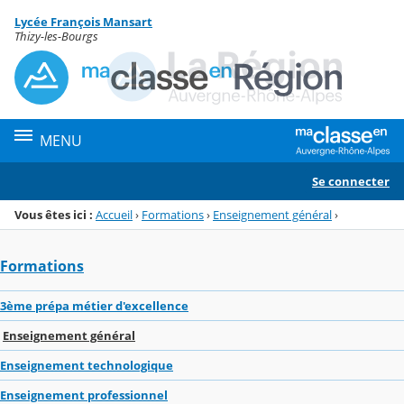
Panneau de gestion des cookies
Lycée François Mansart
Menu de la rubrique
Contenu
Thizy-les-Bourgs
MENU
Se connecter
Vous êtes ici :
Accueil
›
Formations
›
Enseignement général
›
Formations
3ème prépa métier d'excellence
Enseignement général
Enseignement technologique
Enseignement professionnel