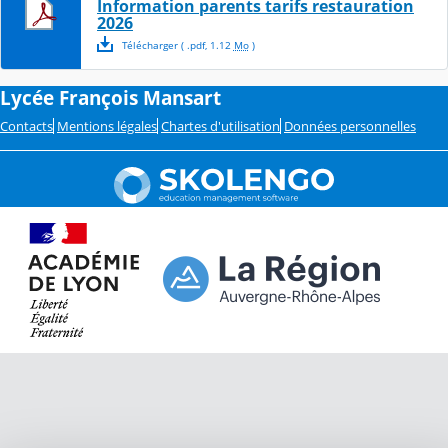
Information parents tarifs restauration
2026
Télécharger
( .
pdf
,
1.12
Mo
)
Lycée François Mansart
Contacts
Mentions légales
Chartes d'utilisation
Données personnelles