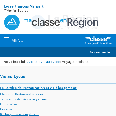
Panneau de gestion des cookies
Lycée François Mansart
Menu de la rubrique
Contenu
Thizy-les-Bourgs
MENU
Se connecter
Vous êtes ici :
Accueil
›
Vie au Lycée
›
Voyages scolaires
Vie au Lycée
Le Service de Restauration et d'Hébergement
Menus du Restaurant Scolaire
Tarifs et modalités de règlement
Formulaires
L'internat
Recharger son compte self