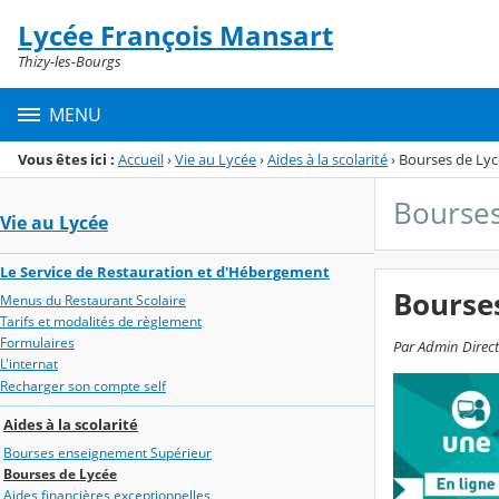
Panneau de gestion des cookies
Lycée François Mansart
Menu de la rubrique
Contenu
Thizy-les-Bourgs
MENU
Vous êtes ici :
Accueil
›
Vie au Lycée
›
Aides à la scolarité
›
Bourses de Ly
Bourses
Vie au Lycée
Le Service de Restauration et d'Hébergement
Bourse
Menus du Restaurant Scolaire
Tarifs et modalités de règlement
Formulaires
Par Admin Directi
L'internat
Recharger son compte self
Aides à la scolarité
Bourses enseignement Supérieur
Bourses de Lycée
Aides financières exceptionnelles