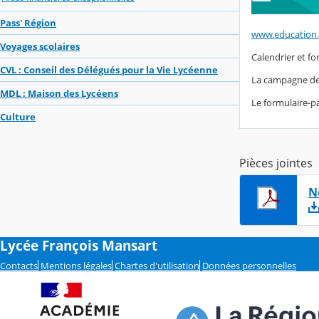
Pass' Région
www.education.g
Voyages scolaires
Calendrier et fo
CVL : Conseil des Délégués pour la Vie Lycéenne
La campagne des
MDL : Maison des Lycéens
Le formulaire-p
Culture
Pièces jointes
N
Lycée François Mansart
Contacts
Mentions légales
Chartes d'utilisation
Données personnelles