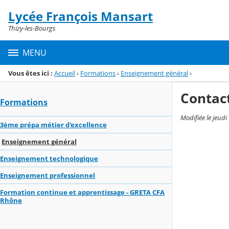
Panneau de gestion des cookies
Lycée François Mansart
Menu de la rubrique
Contenu
Thizy-les-Bourgs
MENU
Vous êtes ici :
Accueil
›
Formations
›
Enseignement général
›
Contac
Formations
Modifiée le jeud
3ème prépa métier d'excellence
Enseignement général
Enseignement technologique
Enseignement professionnel
Formation continue et apprentissage - GRETA CFA
Rhône