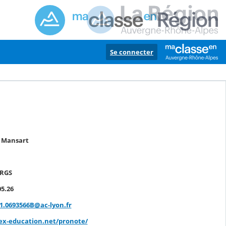
Se connecter
s Mansart
URGS
05.26
e1.0693566B@ac-lyon.fr
ex-education.net/pronote/