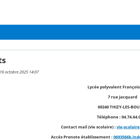
ts
i 16 octobre 2025 14:07
Lycée polyvalent Françoi
7 rue Jacquard
69240 THIZY-LES-BO
Téléphone : 04.74.64.
Contact mail (vie scolaire) :
vie-scolair
Accès Pronote établissement :
0693566b.ind