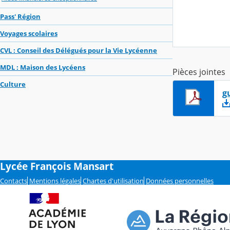
Pass' Région
Voyages scolaires
CVL : Conseil des Délégués pour la Vie Lycéenne
MDL : Maison des Lycéens
Pièces jointes
Culture
g
Lycée François Mansart
Contacts
Mentions légales
Chartes d'utilisation
Données personnelles