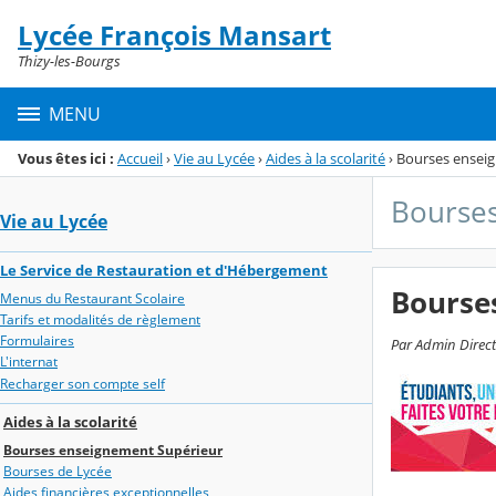
Panneau de gestion des cookies
Lycée François Mansart
Menu de la rubrique
Contenu
Thizy-les-Bourgs
MENU
Vous êtes ici :
Accueil
›
Vie au Lycée
›
Aides à la scolarité
›
Bourses ensei
Bourse
Vie au Lycée
Le Service de Restauration et d'Hébergement
Bourse
Menus du Restaurant Scolaire
Tarifs et modalités de règlement
Formulaires
Par Admin Directi
L'internat
Recharger son compte self
Aides à la scolarité
Bourses enseignement Supérieur
Bourses de Lycée
Aides financières exceptionnelles