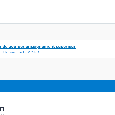
uide bourses enseignement superieur
Télécharger
( .
pdf
,
762.25
ko
)