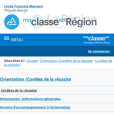
Panneau de gestion des cookies
Lycée François Mansart
Menu de la rubrique
Contenu
Thizy-les-Bourgs
MENU
Se connecter
Vous êtes ici :
Accueil
›
Orientation /Cordées de la réussite
›
Cordées de
la réussite
›
Orientation /Cordées de la réussite
Cordées de la réussite
Orientation. informations générales
Actions d'accompagnement à l'orientation