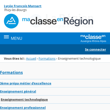
Panneau de gestion des cookies
Lycée François Mansart
Menu de la rubrique
Contenu
Thizy-les-Bourgs
MENU
Se connecter
Vous êtes ici :
Accueil
›
Formations
›
Enseignement technologique
Formations
3ème prépa métier d'excellence
Enseignement général
Enseignement technologique
Enseignement professionnel