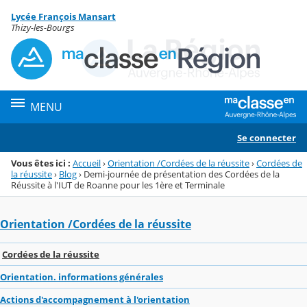
Panneau de gestion des cookies
Lycée François Mansart
Menu de la rubrique
Contenu
Thizy-les-Bourgs
MENU
Se connecter
Vous êtes ici :
Accueil
›
Orientation /Cordées de la réussite
›
Cordées de
la réussite
›
Blog
›
Demi-journée de présentation des Cordées de la
Réussite à l'IUT de Roanne pour les 1ère et Terminale
Orientation /Cordées de la réussite
Cordées de la réussite
Orientation. informations générales
Actions d'accompagnement à l'orientation