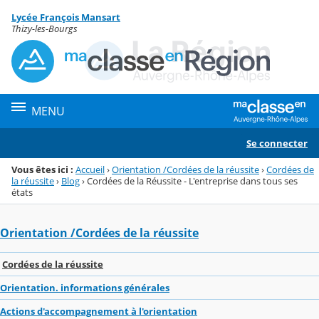
Panneau de gestion des cookies
Lycée François Mansart
Menu de la rubrique
Contenu
Thizy-les-Bourgs
MENU
Se connecter
Vous êtes ici :
Accueil
›
Orientation /Cordées de la réussite
›
Cordées de
la réussite
›
Blog
›
Cordées de la Réussite - L'entreprise dans tous ses
états
Orientation /Cordées de la réussite
Cordées de la réussite
Orientation. informations générales
Actions d'accompagnement à l'orientation