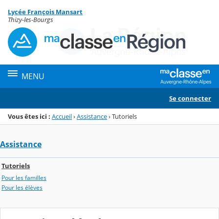
Panneau de gestion des cookies
Lycée François Mansart
Menu de la rubrique
Contenu
Thizy-les-Bourgs
MENU
Se connecter
Vous êtes ici :
Accueil
›
Assistance
›
Tutoriels
Assistance
Tutoriels
Pour les familles
Pour les élèves